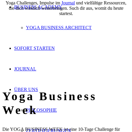
Yoga Challenges, Impulse im
Journal
und vielfältige Ressourcen,
BUSINESS ACADEMY
die dich wirklich weiterbringen. Such dir aus, womit du heute
startest.
YOGA BUSINESS ARCHITECT
SOFORT STARTEN
JOURNAL
ÜBER UNS
Yoga Business
Week
PHILOSOPHIE
Die YOGA BUSINESS WEEK ist eine 10-Tage Challenge für
ZERTIFIZIERUNGEN