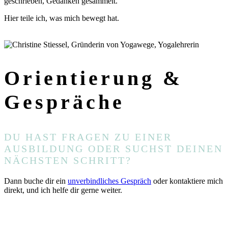
geschrieben, Gedanken gesammelt.
Hier teile ich, was mich bewegt hat.
ZUM JOURNAL
Orientierung
&
Gespräche
DU HAST FRAGEN ZU EINER
AUSBILDUNG ODER SUCHST DEINEN
NÄCHSTEN SCHRITT?
Dann buche dir ein
unverbindliches Gespräch
oder kontaktiere mich
direkt, und ich helfe dir gerne weiter.
VIA WHATSAPP KONTAKTIEREN
VIA E-MAIL
KONTAKTIEREN