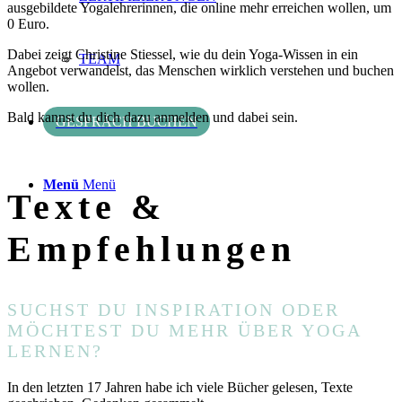
ausgebildete Yogalehrerinnen, die online mehr erreichen wollen, um
0 Euro.
Dabei zeigt Christine Stiessel, wie du dein Yoga-Wissen in ein
TEAM
Angebot verwandelst, das Menschen wirklich verstehen und buchen
wollen.
Bald kannst du dich dazu anmelden und dabei sein.
GESPRÄCH BUCHEN
Menü
Menü
Texte
&
Empfehlungen
SUCHST DU INSPIRATION ODER
MÖCHTEST DU MEHR ÜBER YOGA
LERNEN?
In den letzten 17 Jahren habe ich viele Bücher gelesen, Texte