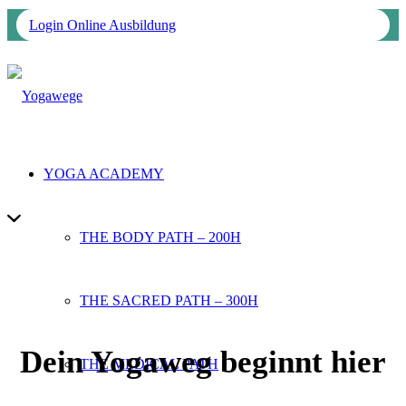
Login Online Ausbildung
YOGA ACADEMY
THE BODY PATH – 200H
THE SACRED PATH – 300H
Dein Yogaweg beginnt hier
THE MEDICAL PATH