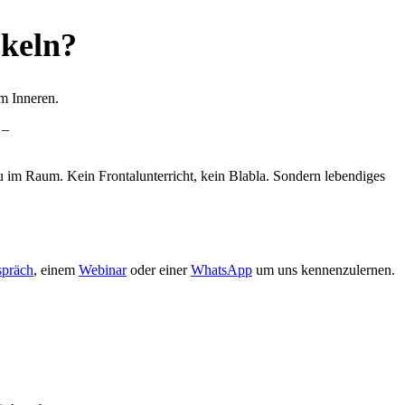
skeln?
im Inneren.
 –
u im Raum. Kein Frontalunterricht, kein Blabla. Sondern lebendiges
präch
, einem
Webinar
oder einer
WhatsApp
um uns kennenzulernen.