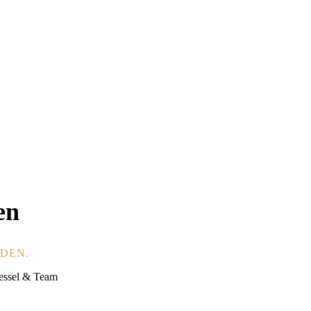
en
NDEN.
iessel & Team