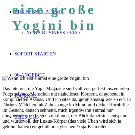
eine große
BUSINESS ACADEMY
Yogini bin
YOGA BUSINESS HERO
SOFORT STARTEN
0€-ANGEBOT
Das Internet, die Yoga-Magazine sind voll von perfekt inszenierten
Fotos schöner Menschen mit makellosen Körpern, eingebettet in
JOURNAL
komplizierten Asanas. Und ich sitze da, gefühlsmäßig wie so ein 13-
jähriges Mädchen mit Zahnspange im Mund und dicker Hornbrille
im Gesicht, danach sehnend, mich irgendwann einmal nur
annähernd so verbiegen zu können, der Blick dabei stets entspannt
ÜBER UNS
und würdevoll, der Luxus-Körper (das viele Üben wird sich ja
gelohnt haben) eingehüllt in stylischen Yoga-Klamotten.