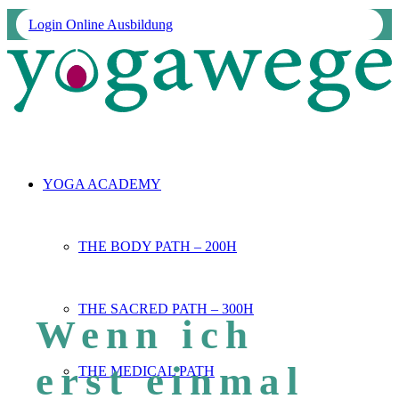
Login Online Ausbildung
YOGA ACADEMY
THE BODY PATH – 200H
THE SACRED PATH – 300H
Wenn ich
erst einmal
THE MEDICAL PATH