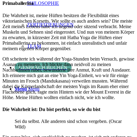
PHILOSOPHIE
Primaballerina
Die Wahrheit ist, meine Hüften besitzen die Flexibilität eines
viktorianischen Korsetts. Wie sollte es auch anders sein? Die meiste
ZERTIFIZIERUNGEN
Zeit meines Lebens habe ich liegend oder sitzend verbracht. Meine
Muskeln und Sehnen sind eingerostet. Und nun von meinem Körper
zu erwarten, in kürzester Zeit mit Hatha Yoga die Hüften einer
Primaballerina zu bekommen, ist einfach unrealistisch und unfair
TEAM
meinem eigenen Körper gegenüber.
Oft scheiterte ich während der Yoga-Stunden beim Versuch, gewisse
Asanas zu meistern. Ich blickte dann neidvoll zu meinen
GESPRÄCH BUCHEN
NachbarInnen rüber, bewunderte ihre Anmut, Kraft und Ausdauer.
Ich erinnere mich gut an eine Yin Yoga-Einheit, wo wir für einige
Minuten im Frosch (Mandukasana) verweilen mussten. Während
dabei die Körperlandschaft der meisten Yogis im Raum eher einer
Menü
Menü
Flachebene glich, ragte mein Hintern wie der Mount Everest in die
Höhe. Meine Hüften wollten einfach nicht, wie ich wollte.
Die Wahrheit ist: Du bist perfekt, so wie du bist
Sei du selbst. Alle anderen sind schon vergeben. (Oscar
Wild)