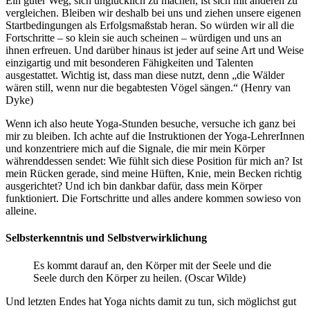
Ein guter Weg, sich unglücklich zu machen, ist sich mit anderen zu
vergleichen. Bleiben wir deshalb bei uns und ziehen unsere eigenen
Startbedingungen als Erfolgsmaßstab heran. So würden wir all die
Fortschritte – so klein sie auch scheinen – würdigen und uns an
ihnen erfreuen. Und darüber hinaus ist jeder auf seine Art und Weise
einzigartig und mit besonderen Fähigkeiten und Talenten
ausgestattet. Wichtig ist, dass man diese nutzt, denn „die Wälder
wären still, wenn nur die begabtesten Vögel sängen.“ (Henry van
Dyke)
Wenn ich also heute Yoga-Stunden besuche, versuche ich ganz bei
mir zu bleiben. Ich achte auf die Instruktionen der Yoga-LehrerInnen
und konzentriere mich auf die Signale, die mir mein Körper
währenddessen sendet: Wie fühlt sich diese Position für mich an? Ist
mein Rücken gerade, sind meine Hüften, Knie, mein Becken richtig
ausgerichtet? Und ich bin dankbar dafür, dass mein Körper
funktioniert. Die Fortschritte und alles andere kommen sowieso von
alleine.
Selbsterkenntnis und Selbstverwirklichung
Es kommt darauf an, den Körper mit der Seele und die
Seele durch den Körper zu heilen. (Oscar Wilde)
Und letzten Endes hat Yoga nichts damit zu tun, sich möglichst gut