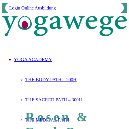
Login Online Ausbildung
YOGA ACADEMY
THE BODY PATH – 200H
THE SACRED PATH – 300H
Rosen &
THE MEDICAL PATH