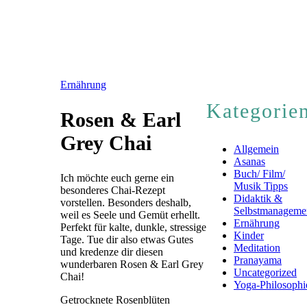
Ernährung
Kategorie
Rosen & Earl
Grey Chai
Allgemein
Asanas
Buch/ Film/
Ich möchte euch gerne ein
Musik Tipps
besonderes Chai-Rezept
Didaktik &
vorstellen. Besonders deshalb,
Selbstmanageme
weil es Seele und Gemüt erhellt.
Ernährung
Perfekt für kalte, dunkle, stressige
Kinder
Tage. Tue dir also etwas Gutes
Meditation
und kredenze dir diesen
Pranayama
wunderbaren Rosen & Earl Grey
Uncategorized
Chai!
Yoga-Philosophi
Getrocknete Rosenblüten