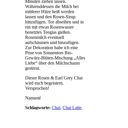
Minuten ziehen lassen.
Währenddessen die Milch bei
mittlerer Hitze heiß werden
lassen und den Rosen-Sirup
hinzufügen. Tee abseihen und in
ein mit etwas Rosenwasser
benetztes Teeglas gießen.
Rosenmilch eventuell
aufschäumen und hinzufügen.
Zur Dekoration habe ich eine
Prise von Sonnentors Bio-
Gewürz-Blüten-Mischung „Alles
Liebe“ über den Milchschaum
gestreut.
Dieser Rosen & Earl Grey Chai
wird euch begeistern.
Versprochen!
Namasté
Schlagworte:
Chai
,
Chai Latte
,
Earl Grey
,
Rezept
,
Rosen
,
Serotonin
,
Tee
https://www.yogawege.com/wp-