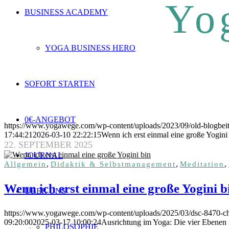
Yo
BUSINESS ACADEMY
YOGA BUSINESS HERO
SOFORT STARTEN
0€-ANGEBOT
https://www.yogawege.com/wp-content/uploads/2023/09/old-blogbeitr
17:44:21
2026-03-10 22:22:15
Wenn ich erst einmal eine große Yogini
22. SEPTEMBER 2025
JOURNAL
,
,
,
Allgemein
Didaktik & Selbstmanagement
Meditation
Wenn ich erst einmal eine große Yogini b
ÜBER UNS
https://www.yogawege.com/wp-content/uploads/2025/03/dsc-8470-chr
09:20:00
2025-03-17 10:00:24
Ausrichtung im Yoga: Die vier Ebene
PHILOSOPHIE