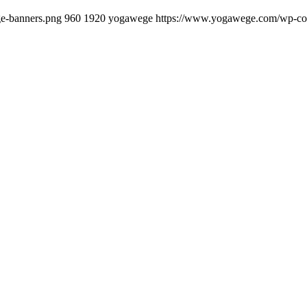
ge-banners.png
960
1920
yogawege
https://www.yogawege.com/wp-con