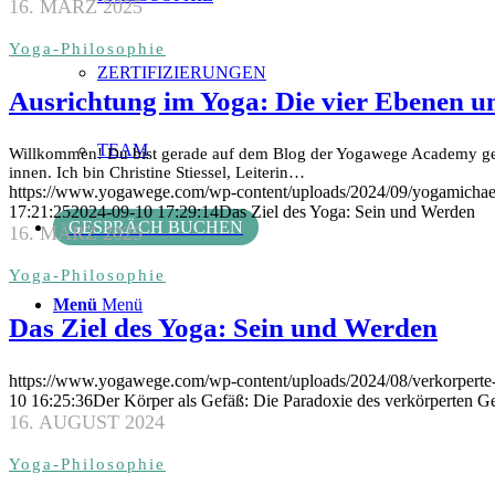
16. MÄRZ 2025
Yoga-Philosophie
ZERTIFIZIERUNGEN
Ausrichtung im Yoga: Die vier Ebenen 
TEAM
Willkommen! Du bist gerade auf dem Blog der Yogawege Academy gela
innen. Ich bin Christine Stiessel, Leiterin…
https://www.yogawege.com/wp-content/uploads/2024/09/yogamichael
17:21:25
2024-09-10 17:29:14
Das Ziel des Yoga: Sein und Werden
GESPRÄCH BUCHEN
16. MÄRZ 2025
Yoga-Philosophie
Menü
Menü
Das Ziel des Yoga: Sein und Werden
https://www.yogawege.com/wp-content/uploads/2024/08/verkorperte-
10 16:25:36
Der Körper als Gefäß: Die Paradoxie des verkörperten Ge
16. AUGUST 2024
Yoga-Philosophie