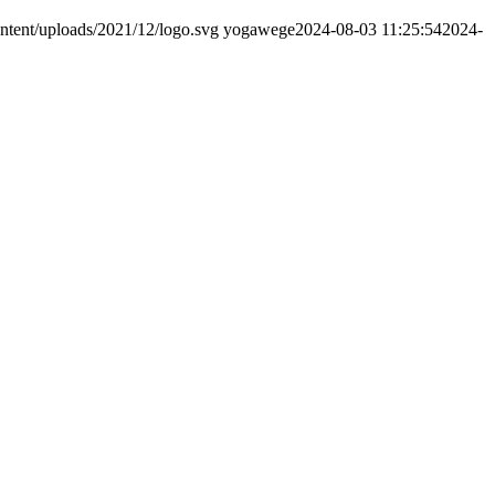
tent/uploads/2021/12/logo.svg
yogawege
2024-08-03 11:25:54
2024-