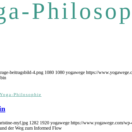
ga-Philosop
age-beitragsbild-4.png
1080
1080
yogawege
https://www.yogawege.c
 bin
Yoga-Philosophie
in
istine-myf.jpg
1282
1920
yogawege
https://www.yogawege.com/wp-c
n und der Weg zum Informed Flow