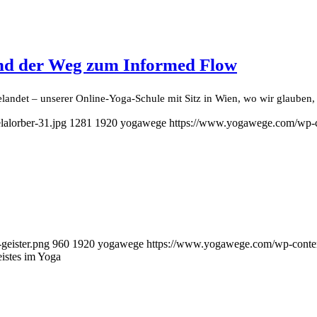
und der Weg zum Informed Flow
ndet – unserer Online-Yoga-Schule mit Sitz in Wien, wo wir glauben,
alorber-31.jpg
1281
1920
yogawege
https://www.yogawege.com/wp-c
geister.png
960
1920
yogawege
https://www.yogawege.com/wp-conten
istes im Yoga