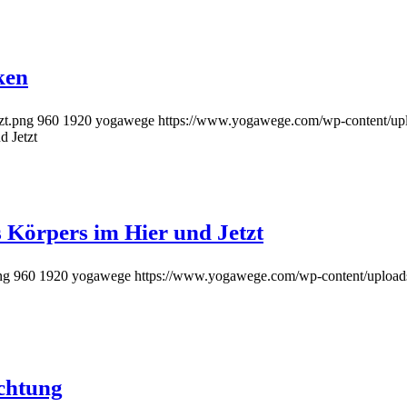
ken
zt.png
960
1920
yogawege
https://www.yogawege.com/wp-content/upl
d Jetzt
 Körpers im Hier und Jetzt
ng
960
1920
yogawege
https://www.yogawege.com/wp-content/upload
chtung