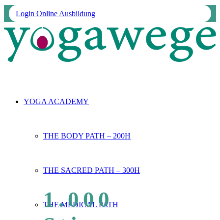
Login Online Ausbildung
YOGA ACADEMY
THE BODY PATH – 200H
THE SACRED PATH – 300H
1.000
THE MEDICAL PATH