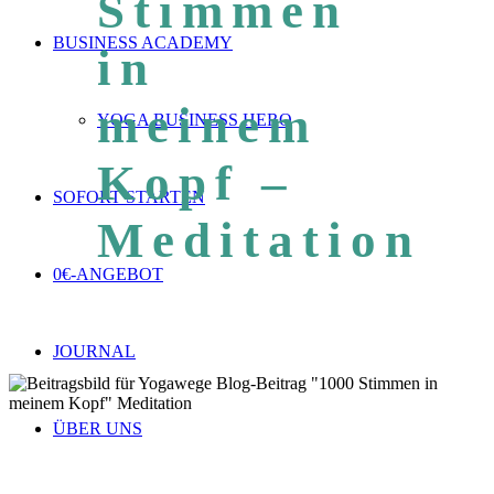
Stimmen
BUSINESS ACADEMY
in
meinem
YOGA BUSINESS HERO
Kopf –
SOFORT STARTEN
Meditation
0€-ANGEBOT
JOURNAL
ÜBER UNS