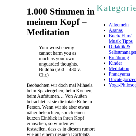
Kategori
1.000 Stimmen in
meinem Kopf –
Allgemein
Meditation
Asanas
Buch/ Film/
Musik Tipps
Didaktik &
Your worst enemy
Selbstmanage
cannot harm you as
Ernährung
much as your own
Kinder
unguarded thoughts.
Meditation
Buddha (560 – 480 v.
Pranayama
Chr.)
Uncategorize
Yoga-Philoso
Beobachten wir doch mal Mihaela
beim Spaziergehen, beim Kochen,
beim Aufräumen… Von Außen
betrachtet ist sie die totale Ruhe in
Person. Wenn wir sie aber etwas
näher beleuchten, sprich einen
kurzen Einblick in ihren Kopf
erhaschen, so würden wir
feststellen, dass es in diesem rumort
wie auf einem riesigen Dorfplatz.