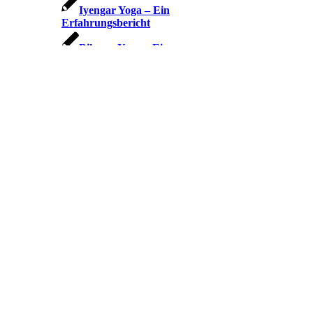
Iyengar Yoga – Ein
Erfahrungsbericht
Bikram Yoga – Ein
Erfahrungsbericht
Yin Yoga – Ein
Erfahrungsbericht
Alles ganz easy!
Anusara Yoga – Folge deinem
Herzen
Happy
Meditation
Vollzeit-Mama und Yoga
Kontakt