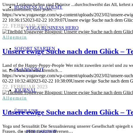
Unsere Leidenschaften sind Phönixe ...durchschweifst das All, kehrst z
BUSINESS ACADEMY
wahrzunehmen, dass jedes…
https://www.yogawege.com/wp-content/uploads/2023/02/unsere-ewige
22 10:36:15
2023-02-22 10:39:07
Unsere ewige Suche nach dem Glück
22. FEBRUAR 2023
YOGA BUSINESS HERO
Allgemein
SOFORT STARTEN
Unsere ewige Suche nach dem Glück – Te
Land of the Happy-Peppy-People Wer nicht zuweilen zuviel und zu weic
0€-ANGEBOT
ist. Der Mensch wird förmlich…
https://www.yogawege.com/wp-content/uploads/2023/02/unsere-such
02-22 10:32:40
2023-02-22 10:38:09
Unsere ewige Suche nach dem Gl
22. FEBRUAR 2023
JOURNAL
Allgemein
Unsere ewige Suche nach dem Glück – Te
ÜBER UNS
Yoga und Sexualität Die Sexualisierung unserer Gesellschaft spiegelt
Frauen, die splitternackt in diversen…
PHILOSOPHIE