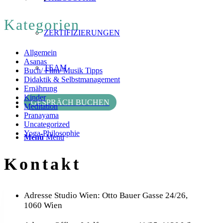
Kategorien
ZERTIFIZIERUNGEN
Allgemein
Asanas
TEAM
Buch/ Film/ Musik Tipps
Didaktik & Selbstmanagement
Ernährung
Kinder
GESPRÄCH BUCHEN
Meditation
Pranayama
Uncategorized
Yoga-Philosophie
Menü
Menü
Kontakt
Adresse Studio Wien: Otto Bauer Gasse 24/26,
1060 Wien