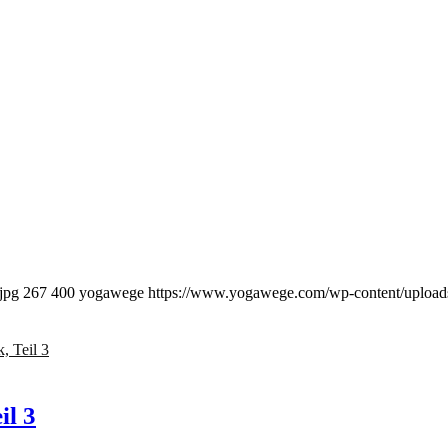
jpg
267
400
yogawege
https://www.yogawege.com/wp-content/upload
il 3