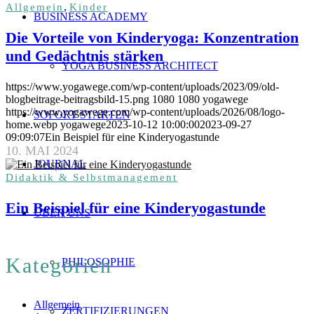
,
Allgemein
Kinder
BUSINESS ACADEMY
Die Vorteile von Kinderyoga: Konzentration
und Gedächtnis stärken
YOGA BUSINESS ARCHITECT
https://www.yogawege.com/wp-content/uploads/2023/09/old-
blogbeitrage-beitragsbild-15.png
1080
1080
yogawege
https://www.yogawege.com/wp-content/uploads/2026/08/logo-
SOFORT STARTEN
home.webp
yogawege
2023-10-12 10:00:00
2023-09-27
09:09:07
Ein Beispiel für eine Kinderyogastunde
10. MAI 2024
JOURNAL
Didaktik & Selbstmanagement
Ein Beispiel für eine Kinderyogastunde
ÜBER UNS
Kategorien
PHILOSOPHIE
Allgemein
ZERTIFIZIERUNGEN