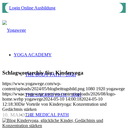
Login Online Ausbildung
YOGA ACADEMY
Schlagwortarchiv für:
Kinderyoga
THE BODY PATH – 200H
https://www.yogawege.com/wp-
content/uploads/2024/05/blogbeitragsbild.png
1080
1920
yogawege
https://www.yogawege.com/wp-content/uploads/2026/08/logo-
THE SACRED PATH – 300H
home.webp
yogawege
2024-05-10 14:00:18
2024-05-10
12:18:30
Die Vorteile von Kinderyoga: Konzentration und
Gedächtnis stärken
10. MAI 2024
THE MEDICAL PATH