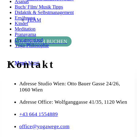
Asanas
Buch/ Film/ Musik Tipps
Didaktik & Selbstmanagement
Ernährung
TEAM
Kinder
Meditation
Pranayama
Uncategorized
GESPRÄCH BUCHEN
Yoga-Philosophie
Kontakt
Menü
Menü
Adresse Studio Wien: Otto Bauer Gasse 24/26,
1060 Wien
Adresse Office: Wolfganggasse 41/35, 1120 Wien
+43 664 1554889
office@yogawege.com