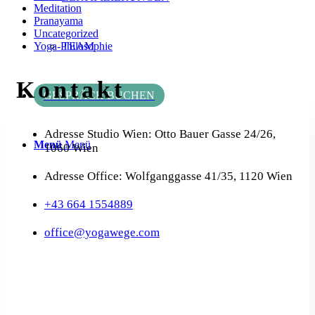
Meditation
Pranayama
Uncategorized
TEAM
Yoga-Philosophie
Kontakt
GESPRÄCH BUCHEN
Adresse Studio Wien: Otto Bauer Gasse 24/26,
Menü
Menü
1060 Wien
Adresse Office: Wolfganggasse 41/35, 1120 Wien
+43 664 1554889
office@yogawege.com