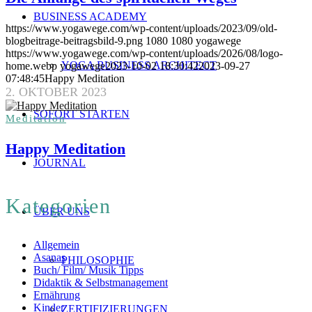
BUSINESS ACADEMY
https://www.yogawege.com/wp-content/uploads/2023/09/old-
blogbeitrage-beitragsbild-9.png
1080
1080
yogawege
https://www.yogawege.com/wp-content/uploads/2026/08/logo-
YOGA BUSINESS ARCHITECT
home.webp
yogawege
2023-10-02 18:30:42
2023-09-27
07:48:45
Happy Meditation
2. OKTOBER 2023
SOFORT STARTEN
Meditation
Happy Meditation
JOURNAL
Kategorien
ÜBER UNS
Allgemein
Asanas
PHILOSOPHIE
Buch/ Film/ Musik Tipps
Didaktik & Selbstmanagement
Ernährung
Kinder
ZERTIFIZIERUNGEN