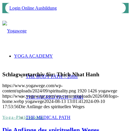
Login Online Ausbildung
YOGA ACADEMY
Schlagwortarchiv für:
Thich Nhat Hanh
THE BODY PATH – 200H
https://www.yogawege.com/wp-
content/uploads/2024/09/spirituality.png
1920
1426
yogawege
https://www.yogawege.com/wp-content/uploads/2026/08/logo-
THE SACRED PATH – 300H
home.webp
yogawege
2024-08-13 13:01:41
2024-09-10
17:53:56
Die Anfänge des spirituellen Weges
THE MEDICAL PATH
Yoga-Philosophie
Die Anfänge des spirituellen Weges