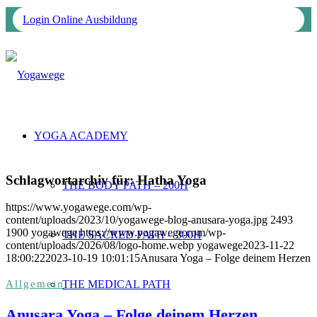
Login Online Ausbildung
YOGA ACADEMY
Schlagwortarchiv für:
Hatha Yoga
THE BODY PATH – 200H
https://www.yogawege.com/wp-
content/uploads/2023/10/yogawege-blog-anusara-yoga.jpg
2493
1900
yogawege
https://www.yogawege.com/wp-
THE SACRED PATH – 300H
content/uploads/2026/08/logo-home.webp
yogawege
2023-11-22
18:00:22
2023-10-19 10:01:15
Anusara Yoga – Folge deinem Herzen
THE MEDICAL PATH
Allgemein
Anusara Yoga – Folge deinem Herzen