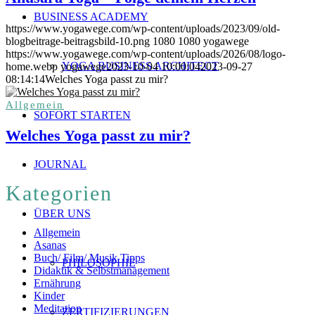
BUSINESS ACADEMY
https://www.yogawege.com/wp-content/uploads/2023/09/old-
blogbeitrage-beitragsbild-10.png
1080
1080
yogawege
https://www.yogawege.com/wp-content/uploads/2026/08/logo-
YOGA BUSINESS ARCHITECT
home.webp
yogawege
2023-10-04 10:00:04
2023-09-27
08:14:14
Welches Yoga passt zu mir?
Allgemein
SOFORT STARTEN
Welches Yoga passt zu mir?
JOURNAL
Kategorien
ÜBER UNS
Allgemein
Asanas
Buch/ Film/ Musik Tipps
PHILOSOPHIE
Didaktik & Selbstmanagement
Ernährung
Kinder
Meditation
ZERTIFIZIERUNGEN