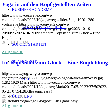
Yoga in auf den Kopf gestellten Zeiten
BUSINESS ACADEMY
https://www.yogawege.com/wp-
content/uploads/2023/10/yogawege-slider-5.jpg
1920
1280
yogawege
https://www.yogawege.com/wp-
YOGA BUSINESS HERO
content/uploads/2021/12/logo.svg
yogawege
2023-10-19
20:00:25
2023-10-19 09:37:27
Im Kopfstand zum Glück – Eine
Empfehlung
26. JULI 2024
SOFORT STARTEN
Allgemein
0€-ANGEBOT
Im Kopfstand zum Glück – Eine Empfehlung
https://www.yogawege.com/wp-
content/uploads/2022/05/yogawege-blogpost-alles-ganz-easy.jpg
JOURNAL
1282
1920
Maria
https://www.yogawege.com/wp-
content/uploads/2021/12/logo.svg
Maria
2017-05-29 23:37:50
2022-
05-21 07:54:28
Alles ganz easy!
29. MAI 2017
ÜBER UNS
Allgemein