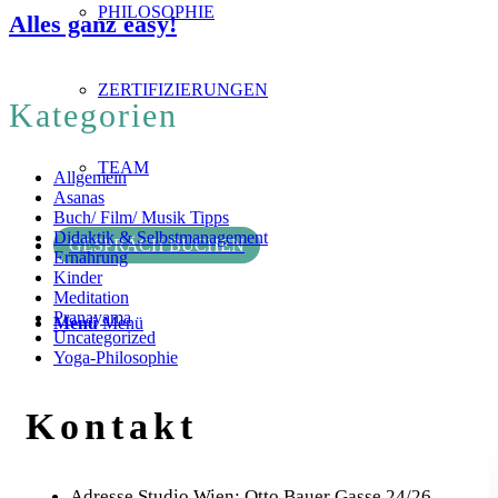
PHILOSOPHIE
Alles ganz easy!
ZERTIFIZIERUNGEN
Kategorien
TEAM
Allgemein
Asanas
Buch/ Film/ Musik Tipps
Didaktik & Selbstmanagement
GESPRÄCH BUCHEN
Ernährung
Kinder
Meditation
Pranayama
Menü
Menü
Uncategorized
Yoga-Philosophie
Kontakt
Adresse Studio Wien: Otto Bauer Gasse 24/26,