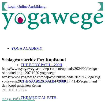
Login Online Ausbildung
YOGA ACADEMY
Schlagwortarchiv für:
Kopfstand
THE BODY PATH – 200H
https://www.yogawege.com/wp-content/uploads/2024/09/design-
ohne-titel.png
1207
1920
yogawege
https://www.yogawege.com/wp-content/uploads/2021/12/logo.svg
THE SACRED PATH – 300H
yogawege
2024-07-26 20:26:37
2024-09-10 17:41:45
Yoga in auf
den Kopf gestellten Zeiten
26. JULI 2024
THE MEDICAL PATH
Yoga-Philosophie