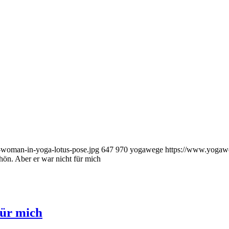
-woman-in-yoga-lotus-pose.jpg
647
970
yogawege
https://www.yogaw
hön. Aber er war nicht für mich
für mich