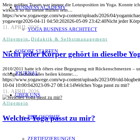
Mein größter Traum war immer die Lotusposition im Yoga. Konnte ich a
BUSINESS ACADEMY
wirklich so für meine Hüften sein…
https://www.yogawege.com/wp-content/uploads/2026/04/yogamichael
yogawege
2026-04-11 04:50:20
2026-05-09 23:42:40
Nicht jeder Körp
11. APRIL 2026
YOGA BUSINESS ARCHITECT
,
Allgemein
Didaktik & Selbstmanagement
SOFORT STARTEN
Nicht jeder Körper gehört in dieselbe Yo
2010/2011 hatte ich öfters eine Begegnung mit Rückenschmerzen – und
JOURNAL
richtige Technik alles heilen könnte:…
https://www.yogawege.com/wp-content/uploads/2023/09/old-blogbeitr
10-04 10:00:04
2023-09-27 08:14:14
Welches Yoga passt zu mir?
11. APRIL 2026
ÜBER UNS
Allgemein
Welches Yoga passt zu mir?
PHILOSOPHIE
ZERTIFIZIERUNGEN