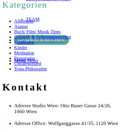
Kategorien
TEAM
Allgemein
Asanas
Buch/ Film/ Musik Tipps
Didaktik & Selbstmanagement
GESPRÄCH BUCHEN
Ernährung
Kinder
Meditation
Pranayama
Menü
Menü
Uncategorized
Yoga-Philosophie
Kontakt
Adresse Studio Wien: Otto Bauer Gasse 24/26,
1060 Wien
Adresse Office: Wolfganggasse 41/35, 1120 Wien