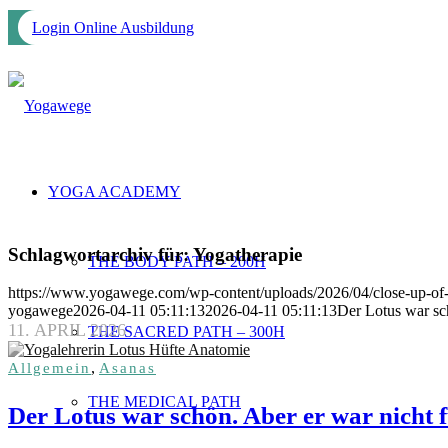
Login Online Ausbildung
YOGA ACADEMY
Schlagwortarchiv für:
Yogatherapie
THE BODY PATH – 200H
https://www.yogawege.com/wp-content/uploads/2026/04/close-up-of
yogawege
2026-04-11 05:11:13
2026-04-11 05:11:13
Der Lotus war sc
11. APRIL 2026
THE SACRED PATH – 300H
,
Allgemein
Asanas
THE MEDICAL PATH
Der Lotus war schön. Aber er war nicht 