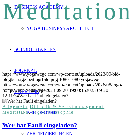
Meditation
BUSINESS ACADEMY
YOGA BUSINESS ARCHITECT
SOFORT STARTEN
JOURNAL
https://www.yogawege.com/wp-content/uploads/2023/09/old-
blogbeitrage-beitragsbild.png
1080
1080
yogawege
https://www.yogawege.com/wp-content/uploads/2026/08/logo-
home.webp
yogawege
2023-09-20 19:00:15
2023-09-20
ÜBER UNS
12:11:34
Wer hat Fauli eingeladen?
,
,
Allgemein
Didaktik & Selbstmanagement
,
Meditation
Yoga-Philosophie
PHILOSOPHIE
Wer hat Fauli eingeladen?
ZERTIFIZIERUNGEN