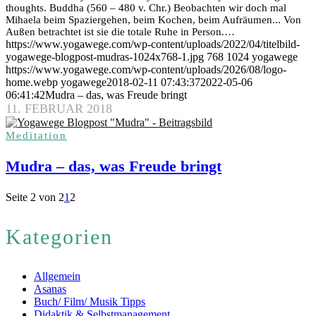
thoughts. Buddha (560 – 480 v. Chr.) Beobachten wir doch mal
Mihaela beim Spaziergehen, beim Kochen, beim Aufräumen... Von
Außen betrachtet ist sie die totale Ruhe in Person.…
https://www.yogawege.com/wp-content/uploads/2022/04/titelbild-
yogawege-blogpost-mudras-1024x768-1.jpg
768
1024
yogawege
https://www.yogawege.com/wp-content/uploads/2026/08/logo-
home.webp
yogawege
2018-02-11 07:43:37
2022-05-06
06:41:42
Mudra – das, was Freude bringt
11. FEBRUAR 2018
Meditation
Mudra – das, was Freude bringt
Seite 2 von 2
1
2
Kategorien
Allgemein
Asanas
Buch/ Film/ Musik Tipps
Didaktik & Selbstmanagement