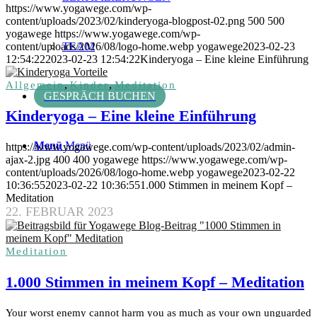
https://www.yogawege.com/wp-
content/uploads/2023/02/kinderyoga-blogpost-02.png
500
500
yogawege
https://www.yogawege.com/wp-
content/uploads/2026/08/logo-home.webp
TEAM
yogawege
2023-02-23
12:54:22
2023-02-23 12:54:22
Kinderyoga – Eine kleine Einführung
,
,
Allgemein
Kinder
Meditation
GESPRÄCH BUCHEN
Kinderyoga – Eine kleine Einführung
Menü
Menü
https://www.yogawege.com/wp-content/uploads/2023/02/admin-
ajax-2.jpg
400
400
yogawege
https://www.yogawege.com/wp-
content/uploads/2026/08/logo-home.webp
yogawege
2023-02-22
10:36:55
2023-02-22 10:36:55
1.000 Stimmen in meinem Kopf –
Meditation
22. FEBRUAR 2023
Meditation
1.000 Stimmen in meinem Kopf – Meditation
Your worst enemy cannot harm you as much as your own unguarded